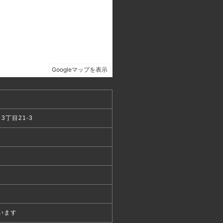
丁目21-3
います