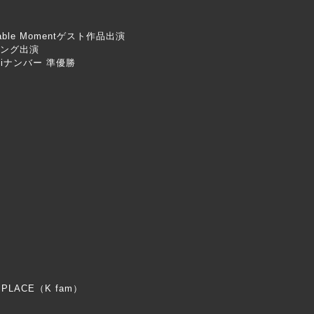
morable Momentゲスト作品出演
ニング出演
ukiナンバー 準優勝
t PLACE（K fam）