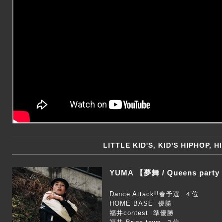
LITTLE KID'S, KID'S HIPHOP, 
YUMA 【夢舞 / Queens party
Dance Attack!!春予選 ４位
HOME BASE 優勝
福井contest 準優勝