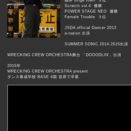
福井 Brige town ３位
Scratch vol.4 優勝
POWER STAGE NEO 優勝
Female Trouble ３位
JSDA official Dancer 2013
a-nation 出演
SUMMER SONIC 2014.2015出演
WRECKING CREW ORCHESTRA舞台 「DOOODLIN'」出演
2015年
WRECKING CREW ORCHESTRA present
ダンス養成学校 BASE 6期 首席で卒業