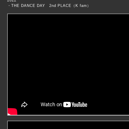
2022
・THE DANCE DAY 2nd PLACE
（K fam）