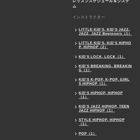
レッスンスケジュール＆システ
ム
インストラクター
LITTLE KID'S, KID'S JAZZ,
JAZZ, JAZZ Beginners（1）
LITTLE KID'S, KID'S HIPHO
P, HIPHOP（2）
KID'S LOCK, LOCK（1）
KID'S BREAKING, BREAKIN
G（1）
KID'S K-POP, K-POP, GIRL
S HIPHOP（1）
KID'S HIPHOP, HIPHOP
（1）
KID'S JAZZ HIPHOP, TEEN
JAZZ HIPHOP（1）
STYLE HIPHOP, HIPHOP
（1）
POP（1）