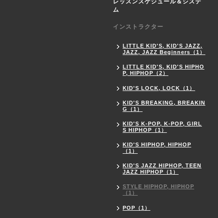
レッスンスケジュール＆システ
ム
インストラクター
LITTLE KID'S, KID'S JAZZ,
JAZZ, JAZZ Beginners（1）
LITTLE KID'S, KID'S HIPHO
P, HIPHOP（2）
KID'S LOCK, LOCK（1）
KID'S BREAKING, BREAKIN
G（1）
KID'S K-POP, K-POP, GIRL
S HIPHOP（1）
KID'S HIPHOP, HIPHOP
（1）
KID'S JAZZ HIPHOP, TEEN
JAZZ HIPHOP（1）
STYLE HIPHOP, HIPHOP
（1）
POP（1）