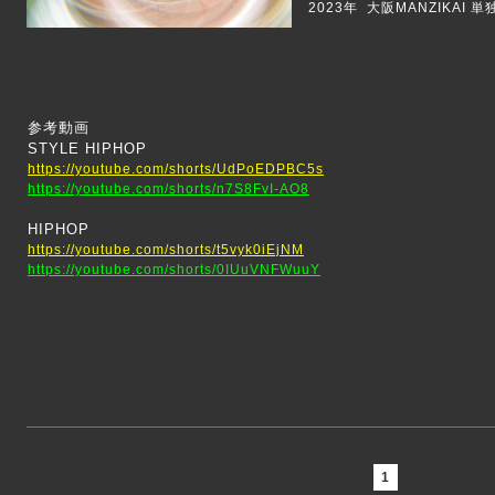
2023年 大阪MANZIKAI
参考動画
STYLE HIPHOP
https://youtube.com/shorts/UdPoEDPBC5s
https://youtube.com/shorts/n7S8FvI-AO8
HIPHOP
https://youtube.com/shorts/t5vyk0iEjNM
https://youtube.com/shorts/0IUuVNFWuuY
1