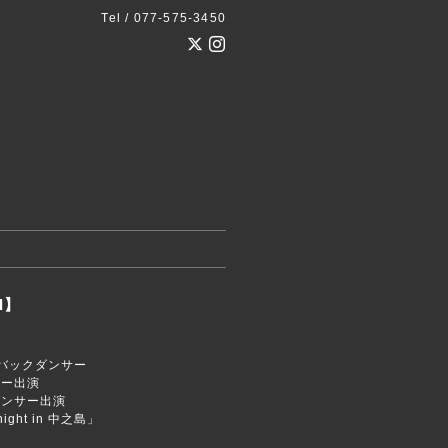
Tel / 077-575-3450
I】
演
CO バックダンサー
サー出演
ダンサー出演
ight in 中之島」